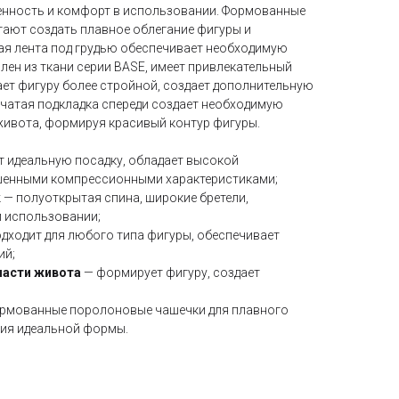
енность и комфорт в использовании. Формованные
гают создать плавное облегание фигуры и
ая лента под грудью обеспечивает необходимую
лен из ткани серии BASE, имеет привлекательный
лает фигуру более стройной, создает дополнительную
чатая подкладка спереди создает необходимую
 живота, формируя красивый контур фигуры.
 идеальную посадку, обладает высокой
шенными компрессионными характеристиками;
k
— полуоткрытая спина, широкие бретели,
и использовании;
одходит для любого типа фигуры, обеспечивает
ий;
ласти живота
— формирует фигуру, создает
рмованные поролоновые чашечки для плавного
ния идеальной формы.