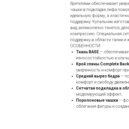
бретелями обеспечивает увер
чашки в подкладке лифа помо
идеальную форму, а эластичн
поддержку. Купальник изготов
вид, великолепно тянется, де
компрессию. Специальная сет
поддержку в области талии и
ОСОБЕННОСТИ:
Ткань BASE
— обеспечивает
износостойкостью и улуч
Крой спины Complete Bac
уверенность и комфорт пр
Средний вырез бедра
— п
комфорт и свободу движен
Сетчатая подкладка в об
моделирующий эффект;
Поролоновые чашки
— фо
облегания фигуры и созда