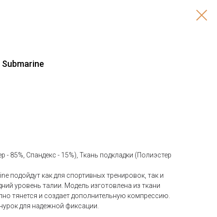
 Submarine
р - 85%, Спандекс - 15%), Ткань подкладки (Полиэстер
ne подойдут как для спортивных тренировок, так и
дний уровень талии. Модель изготовлена из ткани
епно тянется и создает дополнительную компрессию.
нурок для надежной фиксации.