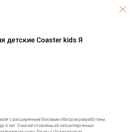
я детские Coaster kids Я
oaster с расширенным боковым обзором разработаны
до 6 лет. Очки изготовлены из гипоаллергенных
аздражения кожи. Линзы с UV-защитой из