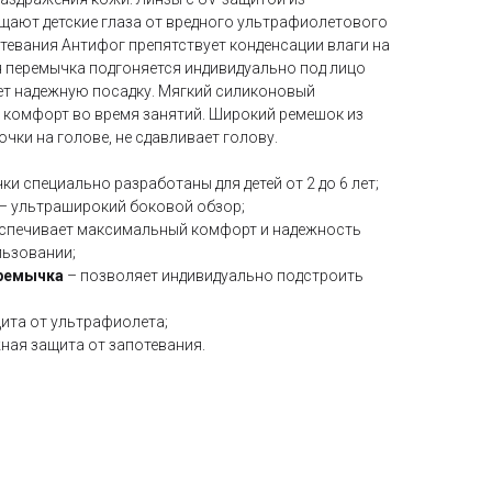
ают детские глаза от вредного ультрафиолетового
отевания Антифог препятствует конденсации влаги на
я перемычка подгоняется индивидуально под лицо
т надежную посадку. Мягкий силиконовый
 комфорт во время занятий. Широкий ремешок из
чки на голове, не сдавливает голову.
чки специально разработаны для детей от 2 до 6 лет;
– ультраширокий боковой обзор;
спечивает максимальный комфорт и надежность
льзовании;
еремычка
– позволяет индивидуально подстроить
ита от ультрафиолета;
жная защита от запотевания.