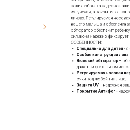
поликарбоната надежно защищ
излучения, а покрытие от зап
линзах. Регулируемая носова
вашего малыша и обеспечивае
обтюратор обеспечит ребенку
силикона надежно фиксирует о
ОСОБЕННОСТИ:
Специально для детей
- о
Особая конструкция линз
Высокий обтюратор
– обе
даже при длительном испо
Регулируемая носовая п
очки под любой тип лица;
Защита UV
– надежная защ
Покрытие Антифог
- наде