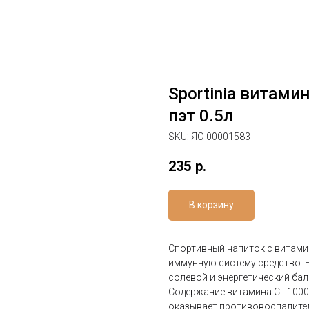
Sportinia витами
пэт 0.5л
SKU:
ЯС-00001583
235
р.
В корзину
Спортивный напиток с витам
иммунную систему средство. 
солевой и энергетический бал
Содержание витамина С - 100
оказывает противовоспалител