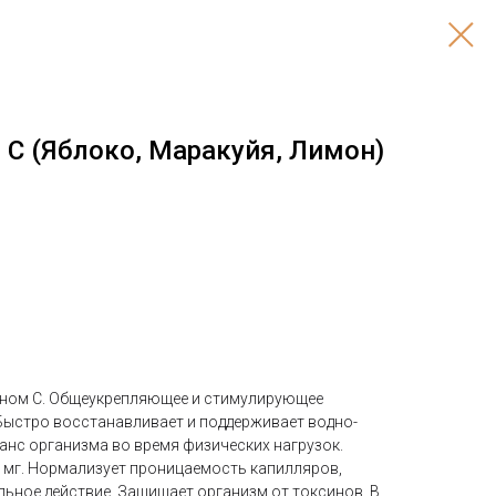
н С (Яблоко, Маракуйя, Лимон)
ином С. Общеукрепляющее и стимулирующее
Быстро восстанавливает и поддерживает водно-
анс организма во время физических нагрузок.
0 мг. Нормализует проницаемость капилляров,
ьное действие. Защищает организм от токсинов. В