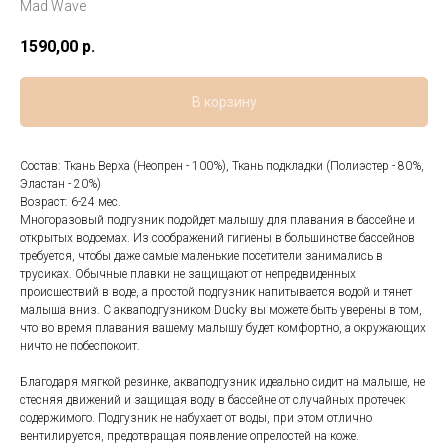
Mad Wave
1590,00
р.
В корзину
Состав: Ткань Верха (Неопрен - 100%), Ткань подкладки (Полиэстер - 80%,
Эластан - 20%)
Возраст: 6-24 мес.
Многоразовый подгузник подойдет малышу для плавания в бассейне и
открытых водоемах. Из соображений гигиены в большинстве бассейнов
требуется, чтобы даже самые маленькие посетители занимались в
трусиках. Обычные плавки не защищают от непредвиденных
происшествий в воде, а простой подгузник напитывается водой и тянет
малыша вниз. С акваподгузником Ducky вы можете быть уверены в том,
что во время плавания вашему малышу будет комфортно, а окружающих
ничто не побеспокоит.
Благодаря мягкой резинке, акваподгузник идеально сидит на малыше, не
стесняя движений и защищая воду в бассейне от случайных протечек
содержимого. Подгузник не набухает от воды, при этом отлично
вентилируется, предотвращая появление опрелостей на коже.