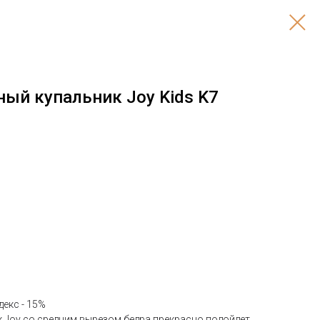
ый купальник Joy Kids K7
декс - 15%
к Joy со средним вырезом бедра прекрасно подойдет