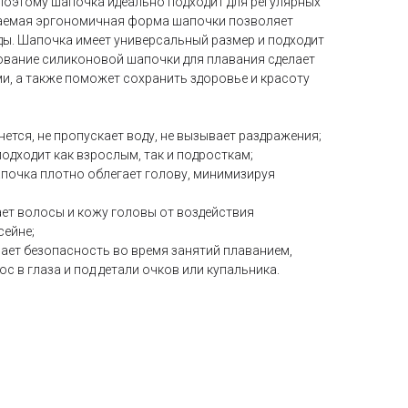
поэтому шапочка идеально подходит для регулярных
каемая эргономичная форма шапочки позволяет
ы. Шапочка имеет универсальный размер и подходит
зование силиконовой шапочки для плавания сделает
, а также поможет сохранить здоровье и красоту
ется, не пропускает воду, не вызывает раздражения;
подходит как взрослым, так и подросткам;
почка плотно облегает голову, минимизируя
ет волосы и кожу головы от воздействия
сейне;
ает безопасность во время занятий плаванием,
с в глаза и под детали очков или купальника.