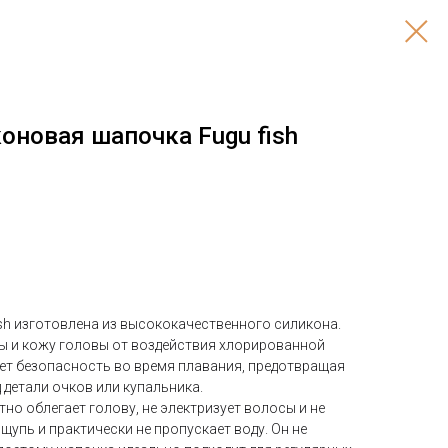
оновая шапочка Fugu fish
sh изготовлена из высококачественного силикона.
ы и кожу головы от воздействия хлорированной
ает безопасность во время плавания, предотвращая
 детали очков или купальника.
но облегает голову, не электризует волосы и не
ощупь и практически не пропускает воду. Он не