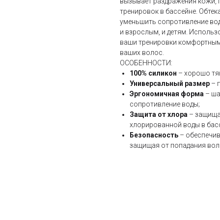
вызывает раздражения кожи, 
тренировок в бассейне. Обте
уменьшить сопротивление вод
и взрослым, и детям. Исполь
ваши тренировки комфортными
ваших волос.
ОСОБЕННОСТИ:
100% силикон
– хорошо тян
Универсальный размер
– 
Эргономичная форма
– ша
сопротивление воды;
Защита от хлора
– защища
хлорированной воды в бас
Безопасность
– обеспечив
защищая от попадания воло