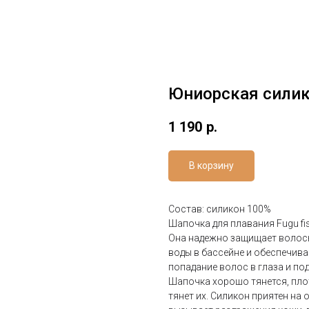
Юниорская силик
1 190
р.
В корзину
Состав: силикон 100%
Шапочка для плавания Fugu fi
Она надежно защищает волос
воды в бассейне и обеспечив
попадание волос в глаза и под
Шапочка хорошо тянется, плот
тянет их. Силикон приятен на 